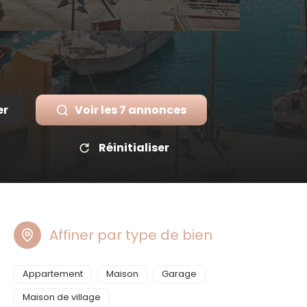
er
Voir les
7
annonces
Réinitialiser
Affiner par type de bien
Appartement
Maison
Garage
Maison de village