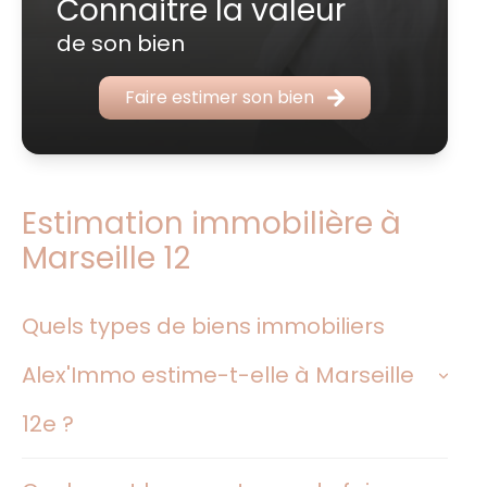
Connaitre la valeur
de son bien
Faire estimer son bien
Estimation immobilière à
Marseille 12
Quels types de biens immobiliers
Alex'Immo estime-t-elle à Marseille
12e ?