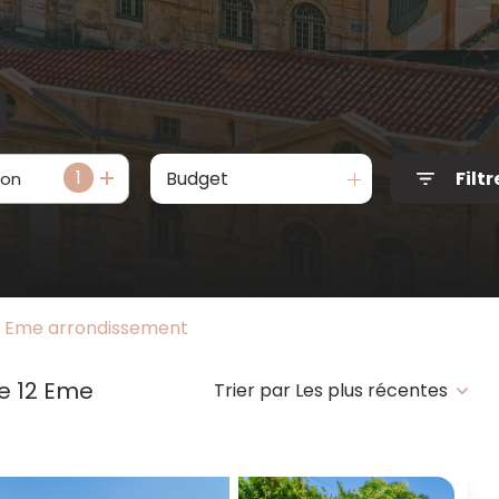
1
Budget
Filtr
ion
Eme arrondissement
e 12 Eme
Trier par Les plus récentes