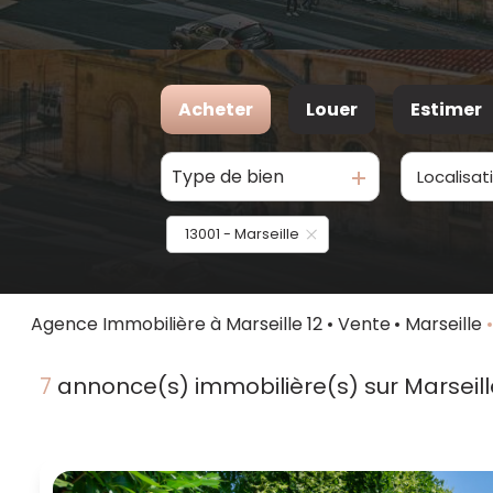
Acheter
Louer
Estimer
Type de bien
Localisat
De l'ancien
à l'année
13001 - Marseille
Agence Immobilière à Marseille 12
Vente
Marseille
7
annonce(s) immobilière(s) sur Marseill