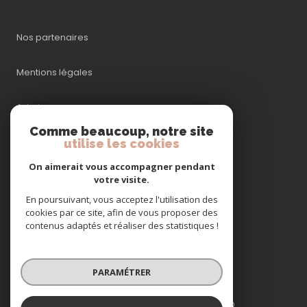
Nos partenaires
Mentions légales
Admin
Comme beaucoup, notre site
utilise les cookies
Nos honoraires
On aimerait vous accompagner pendant
Politique RGPD
votre visite.
En poursuivant, vous acceptez l'utilisation des
cookies par ce site, afin de vous proposer des
Cookies
contenus adaptés et réaliser des statistiques !
© 2026 | Tous droits réservés
PARAMÉTRER
Réalisé par