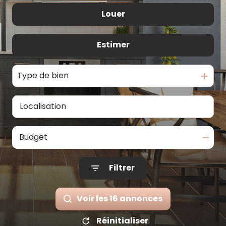
Louer
De l'ancien
Notre
agence
Estimer
à l'année
Contact
Type de bien
Budget
Filtrer
Voir les
16
annonces
Réinitialiser