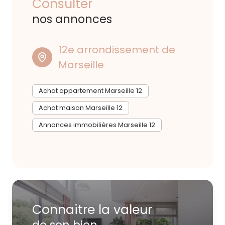
Consulter
d'annonces immobilières en vente sur Marseille 12e
nos annonces
(quartiers Les Caillols, St Julien,...), Marseille 13e et
les proches environs.
12e arrondissement de
Marseille
Achat appartement Marseille 12
Achat maison Marseille 12
Annonces immobilières Marseille 12
Connaitre la valeur