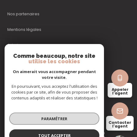
Nos partenaires
Mentions légales
Admin
Comme beaucoup, notre site
Nos honoraires
utilise les cookies
On aimerait vous accompagner pendant
Politique RGPD
votre visite.
En poursuivant, vous acceptez l'utilisation des
Appeler
Cookies
cookies par ce site, afin de vous proposer des
l'agent
contenus adaptés et réaliser des statistiques !
© 2026 | Tous droits réservés
PARAMÉTRER
Contacter
l'agent
Réalisé par
TOUT ACCEPTER