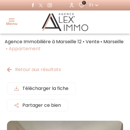
0
Fr
Menu
Agence Immobilière à Marseille 12
Vente
Marseille
Accueil
Appartement
Acheter
Ventes
Retour aux résultats
Louer
immo
pro
Immo
Télécharger la fiche
pro
Locations
immo pro
Partager ce bien
Estimer
Faire
gérer