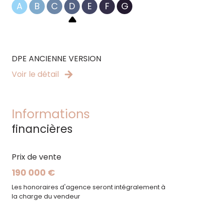
A
B
C
D
E
F
G
Bien proposé par votre agent commercial
Raymond NOVOLI, entrepreneur individuel :
06.17.06.61.90 / 522.922.533 RSAC Marseille.
DPE ANCIENNE VERSION
Voir le détail
Informations
financières
Prix de vente
190 000 €
Les honoraires d'agence seront intégralement à
la charge du vendeur