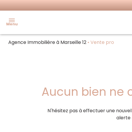
Menu
Agence Immobilière à Marseille 12
Vente pro
Accueil
Acheter
Ventes
Louer
immo
pro
Immo
Aucun bien ne c
pro
Locations
immo pro
Estimer
N'hésitez pas à effectuer une nouvell
alerte
Faire
gérer