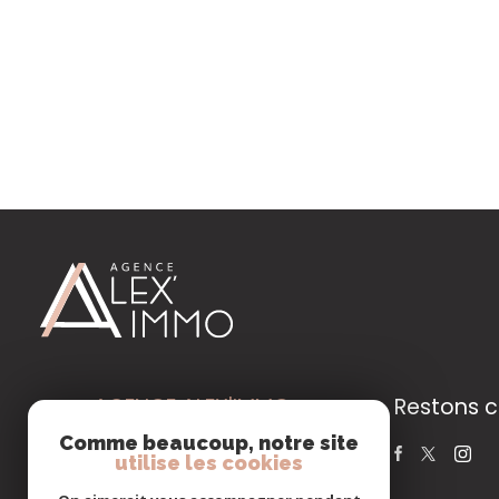
Notre
agence
Contact
AGENCE ALEX'IMMO
Restons 
MARSEILLE 12E
Comme beaucoup, notre site
utilise les cookies
04.91.93.50.50