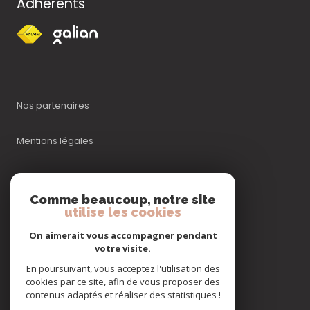
Adhérents
Nos partenaires
Mentions légales
Admin
Comme beaucoup, notre site
utilise les cookies
Nos honoraires
On aimerait vous accompagner pendant
Politique RGPD
votre visite.
En poursuivant, vous acceptez l'utilisation des
cookies par ce site, afin de vous proposer des
Cookies
contenus adaptés et réaliser des statistiques !