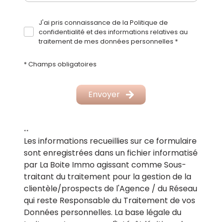
fixer une visite pour une
estimation
d'appartement sur Marseille 12
. Pour cela, nous
J'ai pris connaissance de la Politique de
sommes disponibles par téléphone au 04 91 93 50
Surf
confidentialité et des informations relatives au
50 ou par mail à l'adresse suivante :
traitement de mes données personnelles *
contact@aleximmo.fr. Sachez que vous pouvez
également prendre contact et écrire à nos
* Champs obligatoires
équipes directement depuis notre
formulaire en
Surf
ligne
. C'est avec grand plaisir que nous vous
Envoyer
répondrons dans les plus brefs délais de manière à
vous conseiller le plus efficacement possible . A
très bientôt !
Sur
**
Les informations recueillies sur ce formulaire
sont enregistrées dans un fichier informatisé
par La Boite Immo agissant comme Sous-
traitant du traitement pour la gestion de la
clientèle/prospects de l'Agence / du Réseau
qui reste Responsable du Traitement de vos
Données personnelles. La base légale du