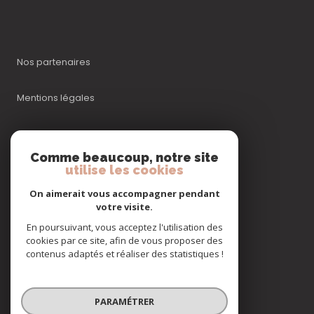
Nos partenaires
Mentions légales
Admin
Comme beaucoup, notre site
utilise les cookies
Nos honoraires
On aimerait vous accompagner pendant
Politique RGPD
votre visite.
En poursuivant, vous acceptez l'utilisation des
cookies par ce site, afin de vous proposer des
Cookies
contenus adaptés et réaliser des statistiques !
© 2026 | Tous droits réservés
PARAMÉTRER