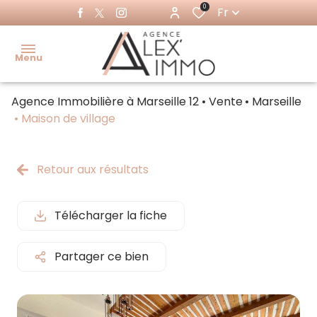
0
Fr
Menu
Agence Immobilière à Marseille 12
Vente
Marseille
Accueil
Maison de village
Acheter
Ventes
Retour aux résultats
Louer
immo
pro
Immo
Télécharger la fiche
pro
Locations
immo pro
Partager ce bien
Estimer
Faire
gérer