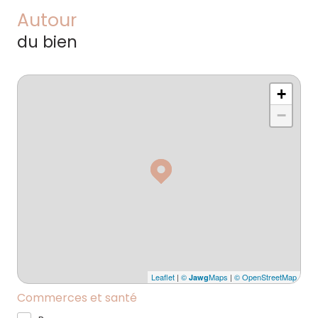
Autour
du bien
+
−
Leaflet
|
©
Maps
|
© OpenStreetMap
Jawg
Commerces et santé