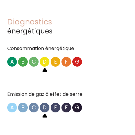
Diagnostics
énergétiques
Consommation énergétique
A
B
C
D
E
F
G
Emission de gaz à effet de serre
A
B
C
D
E
F
G