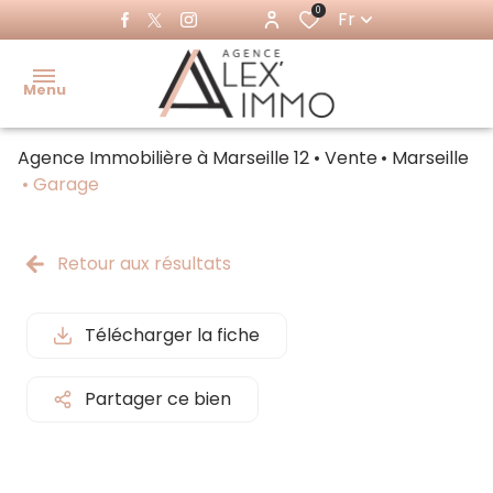
0
Fr
Menu
Agence Immobilière à Marseille 12
Vente
Marseille
Accueil
Garage
Acheter
Ventes
Retour aux résultats
Louer
immo
pro
Immo
Télécharger la fiche
pro
Locations
immo pro
Partager ce bien
Estimer
Faire
gérer