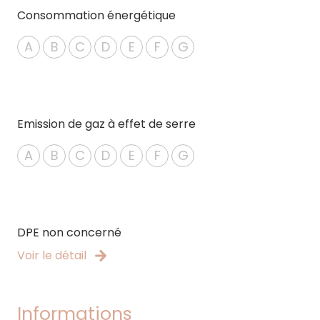
Consommation énergétique
A
B
C
D
E
F
G
Emission de gaz à effet de serre
A
B
C
D
E
F
G
DPE non concerné
Voir le détail
Informations