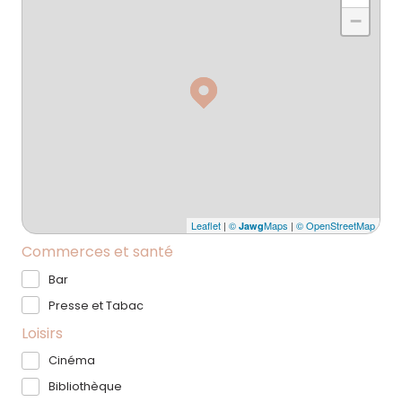
−
Leaflet
|
©
Maps
|
© OpenStreetMap
Jawg
Commerces et santé
Bar
Presse et Tabac
Loisirs
Cinéma
Bibliothèque