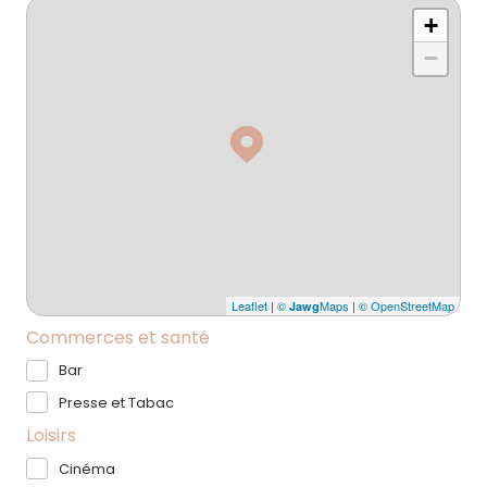
+
−
Leaflet
|
©
Maps
|
© OpenStreetMap
Jawg
Commerces et santé
Bar
Presse et Tabac
Loisirs
Cinéma