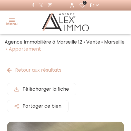
0
Fr
Menu
Agence Immobilière à Marseille 12
Vente
Marseille
Accueil
Appartement
Acheter
Ventes
Retour aux résultats
Louer
immo
pro
Immo
Télécharger la fiche
pro
Locations
immo pro
Partager ce bien
Estimer
Faire
gérer