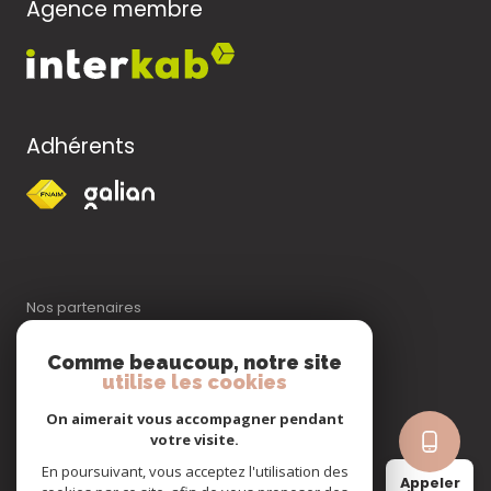
Agence membre
Adhérents
Nos partenaires
Comme beaucoup, notre site
Mentions légales
utilise les cookies
On aimerait vous accompagner pendant
Admin
votre visite.
En poursuivant, vous acceptez l'utilisation des
Nos honoraires
Appeler