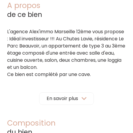
A propos
de ce bien
L'agence Alex'immo Marseille 12ème vous propose
: Idéal investisseur !!! Au Chutes Lavie, résidence Le
Parc Beauvoir, un appartement de type 3 au 3ème
étage composé d'une entrée avec salle d'eau,
cuisine ouverte, salon, deux chambres, une loggia
et un balcon.
Ce bien est complété par une cave.
Bien actuellement VENDU LOUÉ 686€ CC.
Bien proposé par votre agent commercial
Amandine BONMASSARI
, entrepreneur individuel:
En savoir plus
06.11.66.48.27 / 538.190.315 RSAC Marseille
Mandat n°3868.
Copropriété :
lots.
Charges
courantes :
992 € par an.
TF :
874 €
Procédure
Composition
en cours syndicat de copropriété :
néant.
du bien
Prix de vente :
125 000 euros *